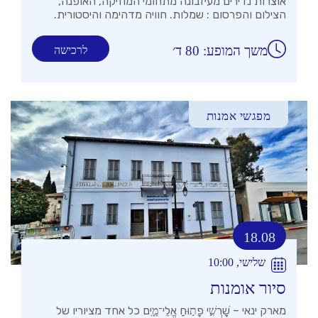
אוצרות נדירים מעיזבונה מתחומי המוזיקה, האופנה,
הצילום והפרסום : שמלות. חוויה מדהימה והיסטורית.
משך המופע: 80 ד׳
לרכישה
מפגשי אמנות
18.08
שלישי, 10:00
סיור אומנות
מארק ינאי – שׇׁרְשִׁ֣י פָת֣וּחַ אֱלֵי־מָ֑יִם כל אחד מציוריו של