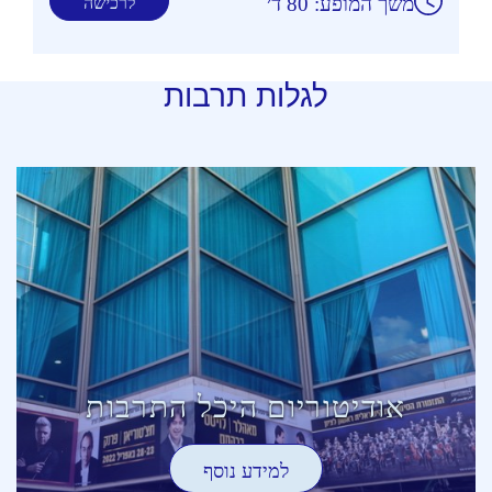
משך המופע: 80 ד׳
לרכישה
לגלות תרבות
אודיטוריום היכל התרבות
למידע נוסף