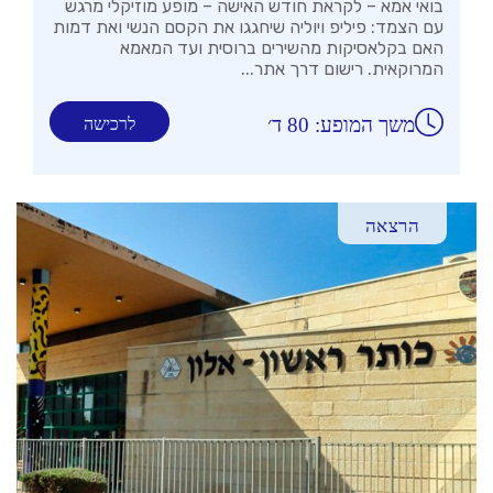
בואי אמא – לקראת חודש האישה – מופע מוזיקלי מרגש
עם הצמד: פיליפ ויוליה שיחגגו את הקסם הנשי ואת דמות
האם בקלאסיקות מהשירים ברוסית ועד המאמא
המרוקאית. רישום דרך אתר...
משך המופע: 80 ד׳
לרכישה
הרצאה