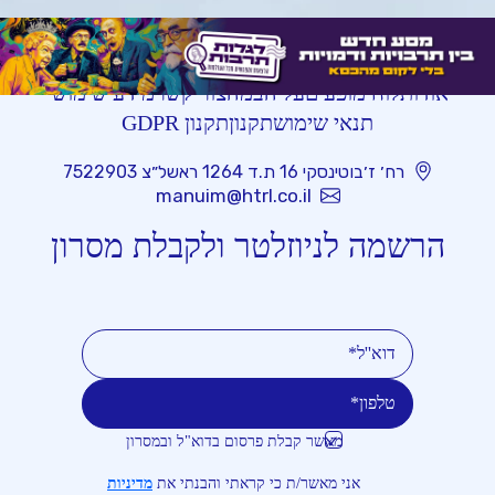
אודות
לוח מופעים
על הבמה
צור קשר
מידע שימושי
תנאי שימוש
תקנון
תקנון GDPR
רח׳ ז׳בוטינסקי 16 ת.ד 1264 ראשל״צ 7522903
manuim@htrl.co.il
הרשמה לניוזלטר ולקבלת מסרון
מאשר קבלת פרסום בדוא"ל ובמסרון
טלפון
דוא''ל
אני מאשר/ת כי קראתי והבנתי את
מדיניות