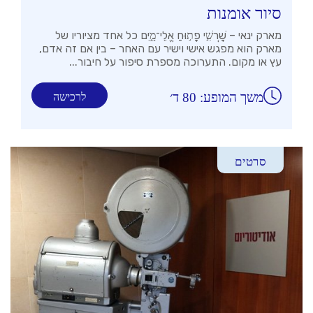
סיור אומנות
מארק ינאי – שׇׁרְשִׁ֣י פָת֣וּחַ אֱלֵי־מָ֑יִם כל אחד מציוריו של
מארק הוא מפגש אישי וישיר עם האחר – בין אם זה אדם,
עץ או מקום. התערוכה מספרת סיפור על חיבור...
משך המופע: 80 ד׳
לרכישה
סרטים