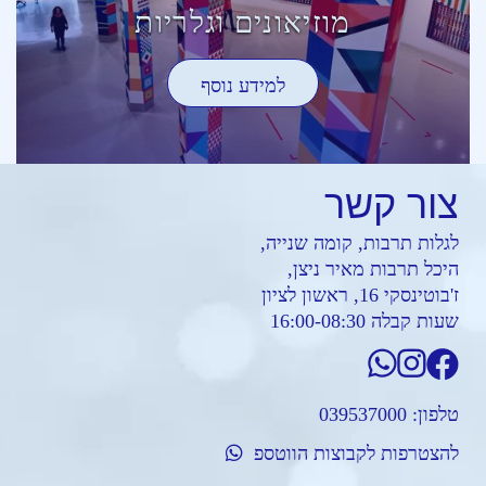
מוזיאונים וגלריות
למידע נוסף
צור
קשר
לגלות תרבות, קומה שנייה,
היכל תרבות מאיר ניצן,
ז'בוטינסקי 16, ראשון לציון
שעות קבלה 16:00-08:30
טלפון:
039537000
להצטרפות לקבוצות הווטספ