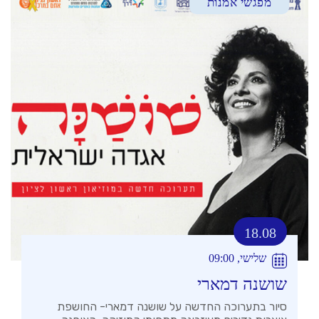
מפגשי אמנות
18.08
שלישי, 09:00
שושנה דמארי
סיור בתערוכה החדשה על שושנה דמארי- החושפת