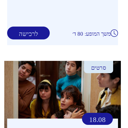
לרכישה
משך המופע: 80 ד׳
סרטים
18.08