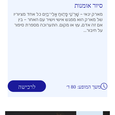
סיור אומנות
מארק ינאי – שׇׁרְשִׁ֣י פָת֣וּחַ אֱלֵי־מָ֑יִם כל אחד מציוריו
של מארק הוא מפגש אישי וישיר עם האחר – בין
אם זה אדם, עץ או מקום. התערוכה מספרת סיפור
על חיבור...
לרכישה
משך המופע: 80 ד׳