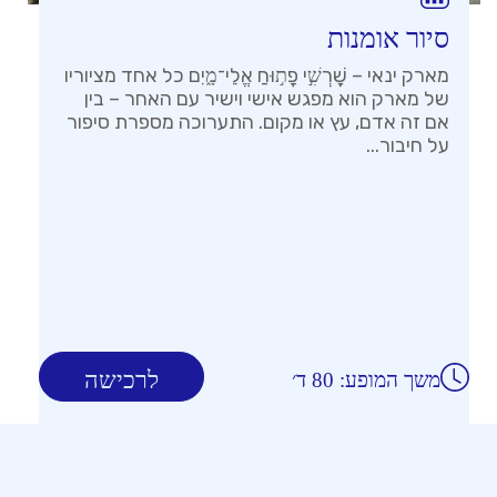
סיור אומנות
מארק ינאי – שׇׁרְשִׁ֣י פָת֣וּחַ אֱלֵי־מָ֑יִם כל אחד מציוריו
של מארק הוא מפגש אישי וישיר עם האחר – בין
אם זה אדם, עץ או מקום. התערוכה מספרת סיפור
על חיבור...
לרכישה
משך המופע: 80 ד׳