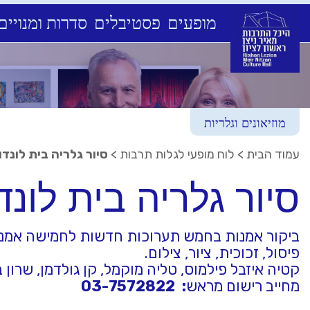
מופעים
פסטיבלים
סדרות ומנויים
Ski
t
conten
מוזיאונים וגלריות
עמוד הבית
>
לוח מופעי לגלות תרבות
>
סיור גלריה בית לונדון
סיור גלריה בית לונדו
ביקור אמנות בחמש תערוכות חדשות לחמישה אמנים.י
פיסול, זכוכית, ציור, צילום.
קטיה איזבל פילמוס, טליה מוקמל, קן גולדמן, שרון ב
מחייב רישום מראש
: 03-7572822