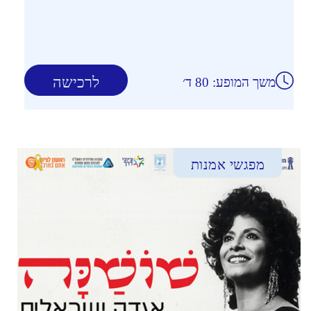
לרכישה
משך המופע: 80 ד׳
מפגשי אמנות