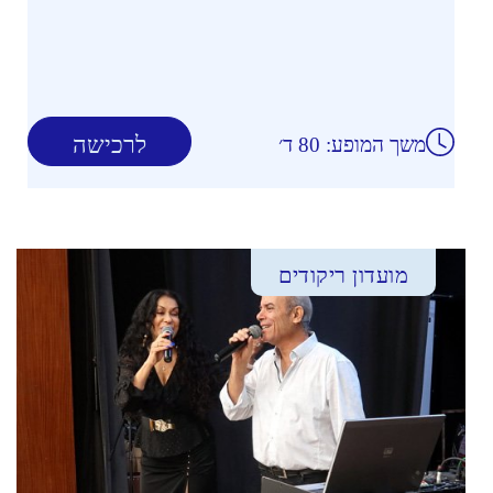
לרכישה
משך המופע: 80 ד׳
מועדון ריקודים