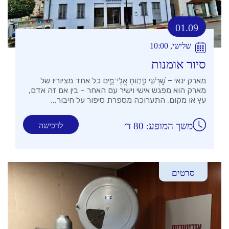
01.09
שלישי, 10:00
סיור אומנות
מארק ינאי – שׇׁרְשִׁ֣י פָת֣וּחַ אֱלֵי־מָ֑יִם כל אחד מציוריו של
מארק הוא מפגש אישי וישיר עם האחר – בין אם זה אדם,
עץ או מקום. התערוכה מספרת סיפור על חיבור...
משך המופע: 80 ד׳
לרכישה
סרטים