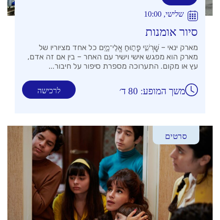
שלישי, 10:00
סיור אומנות
מארק ינאי – שׇׁרְשִׁ֣י פָת֣וּחַ אֱלֵי־מָ֑יִם כל אחד מציוריו של
מארק הוא מפגש אישי וישיר עם האחר – בין אם זה אדם,
עץ או מקום. התערוכה מספרת סיפור על חיבור...
משך המופע: 80 ד׳
לרכישה
סרטים