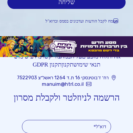
אשמח לקבל הודעות ועדכונים בסמס ובדוא"ל
אודות
לוח מופעים
על הבמה
צור קשר
מידע שימושי
תנאי שימוש
תקנון
תקנון GDPR
רח׳ ז׳בוטינסקי 16 ת.ד 1264 ראשל״צ 7522903
manuim@htrl.co.il
הרשמה לניוזלטר ולקבלת מסרון