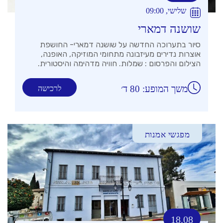
שלישי, 09:00
שושנה דמארי
סיור בתערוכה החדשה על שושנה דמארי- החושפת
אוצרות נדירים מעיזבונה מתחומי המוזיקה, האופנה,
הצילום והפרסום : שמלות. חוויה מדהימה והיסטורית.
משך המופע: 80 ד׳
לרכישה
מפגשי אמנות
18.08