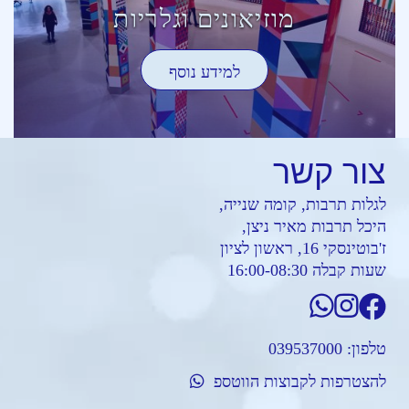
מוזיאונים וגלריות
למידע נוסף
צור
קשר
לגלות תרבות, קומה שנייה,
היכל תרבות מאיר ניצן,
ז'בוטינסקי 16, ראשון לציון
שעות קבלה 16:00-08:30
טלפון:
039537000
להצטרפות לקבוצות הווטספ