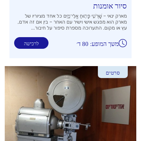
סיור אומנות
מארק ינאי – שׇׁרְשִׁ֣י פָת֣וּחַ אֱלֵי־מָ֑יִם כל אחד מציוריו של
מארק הוא מפגש אישי וישיר עם האחר – בין אם זה אדם,
עץ או מקום. התערוכה מספרת סיפור על חיבור...
משך המופע: 80 ד׳
לרכישה
סרטים