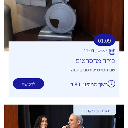
01.09
שלישי, 11:00
בוקר מהסרטים
שם הסרט יפורסם בהמשך
משך המופע: 80 ד׳
לרכישה
מועדון ריקודים