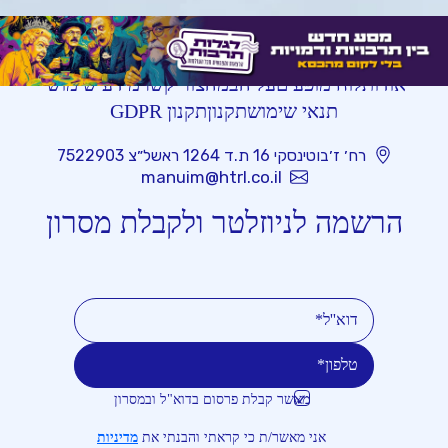
אודות
לוח מופעים
על הבמה
צור קשר
מידע שימושי
תנאי שימוש
תקנון
תקנון GDPR
רח׳ ז׳בוטינסקי 16 ת.ד 1264 ראשל״צ 7522903
manuim@htrl.co.il
הרשמה לניוזלטר ולקבלת מסרון
מאשר קבלת פרסום בדוא"ל ובמסרון
טלפון
דוא''ל
אני מאשר/ת כי קראתי והבנתי את
מדיניות