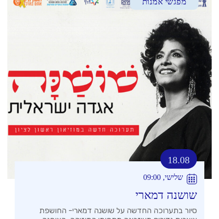
מפגשי אמנות
18.08
שלישי, 09:00
שושנה דמארי
סיור בתערוכה החדשה על שושנה דמארי- החושפת