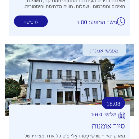
אוצרות נדירים מעיזבונה מתחומי המוזיקה, האופנה,
הצילום והפרסום : שמלות. חוויה מדהימה והיסטורית.
משך המופע: 80 ד׳
לרכישה
מפגשי אמנות
18.08
שלישי, 10:00
סיור אומנות
מארק ינאי – שׇׁרְשִׁ֣י פָת֣וּחַ אֱלֵי־מָ֑יִם כל אחד מציוריו של