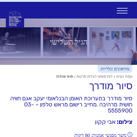
Ski
t
conten
הגיל השלישי
מוזיאונים וגלריות
עמוד הבית
>
לוח מופעי לגלות תרבות
>
סיור מודרך
סיור מודרך
סיור מודרך בתערוכת האומן הבנלאומי יעקב אגם חוויה
חושית מרהיבה .מחייב רישום מראש טלפון – 03-
5555900
צילום:
אבי קקון
משך מפגשי אמנות: 80 דקות