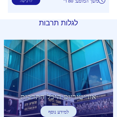
משך המופע: 80 ד׳
לרכישה
לגלות תרבות
אודיטוריום היכל התרבות
למידע נוסף