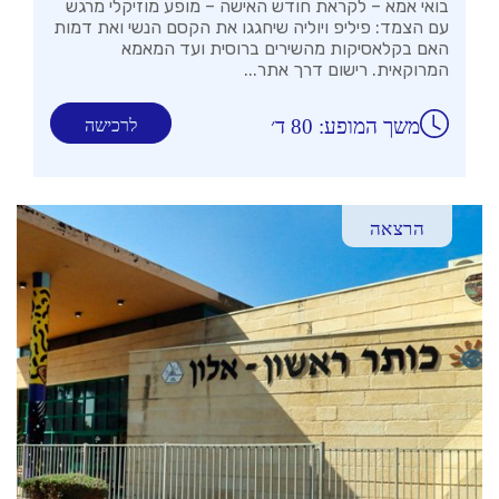
בואי אמא – לקראת חודש האישה – מופע מוזיקלי מרגש
עם הצמד: פיליפ ויוליה שיחגגו את הקסם הנשי ואת דמות
האם בקלאסיקות מהשירים ברוסית ועד המאמא
המרוקאית. רישום דרך אתר...
משך המופע: 80 ד׳
לרכישה
הרצאה