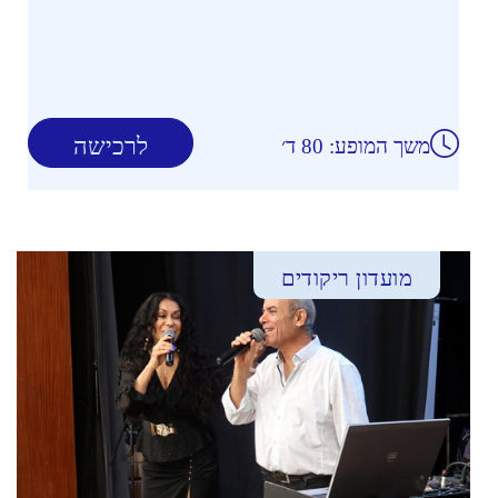
לרכישה
משך המופע: 80 ד׳
מועדון ריקודים