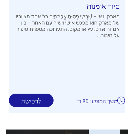
סיור אומנות
מארק ינאי – שׇׁרְשִׁ֣י פָת֣וּחַ אֱלֵי־מָ֑יִם כל אחד מציוריו
של מארק הוא מפגש אישי וישיר עם האחר – בין
אם זה אדם, עץ או מקום. התערוכה מספרת סיפור
על חיבור...
לרכישה
משך המופע: 80 ד׳