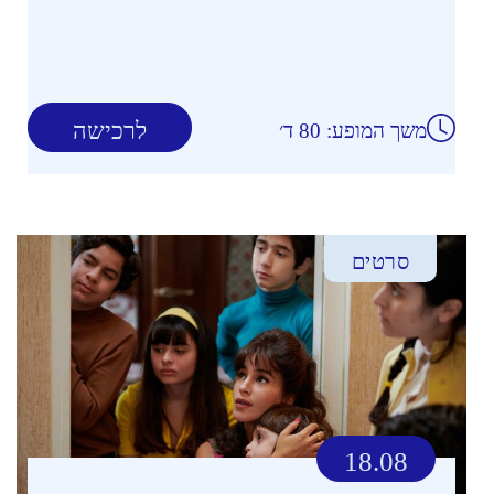
לרכישה
משך המופע: 80 ד׳
סרטים
18.08