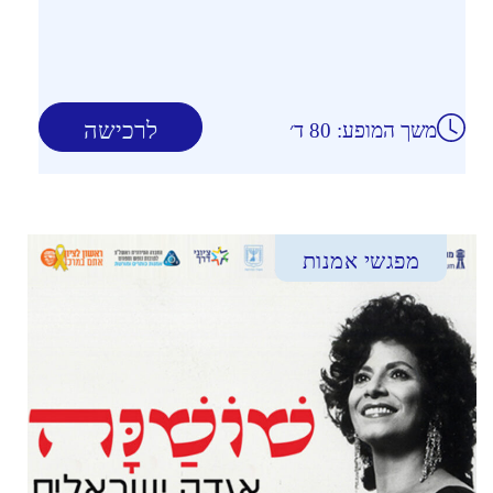
לרכישה
משך המופע: 80 ד׳
מפגשי אמנות