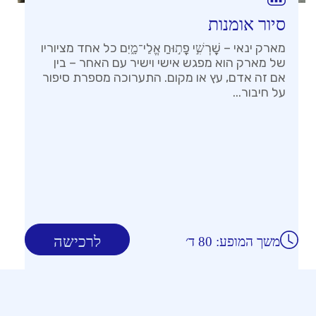
סיור אומנות
מארק ינאי – שׇׁרְשִׁ֣י פָת֣וּחַ אֱלֵי־מָ֑יִם כל אחד מציוריו
של מארק הוא מפגש אישי וישיר עם האחר – בין
אם זה אדם, עץ או מקום. התערוכה מספרת סיפור
על חיבור...
לרכישה
משך המופע: 80 ד׳