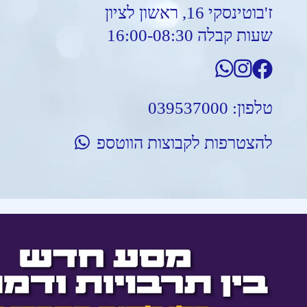
ז'בוטינסקי 16, ראשון לציון
שעות קבלה 16:00-08:30
טלפון:
039537000
להצטרפות לקבוצות הווטספ
אודות
לוח מופעים
על הבמה