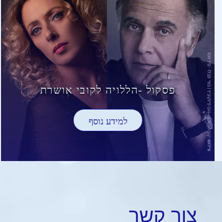
פסקול -הללויה לקובי אושרת
למידע נוסף
צור
קשר