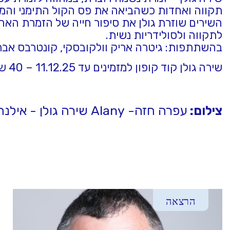
תקווה ואחדות כשהביאה את פס הקול התימני והמס
השירים שוזרת גולן את סיפור חייה של הזמרת האה
לתקווה ולסולידריות נשית.
בהשתתפות: גיטרה אריק וולקובסקי, קונטרבס אברי ב
שירה גולן קוד קופון למזמינים עד 11.12.25 – 40 שח במקום 60 שח קוד 4040
צילום:
עפרה חזה- Alany שירה גולן - אילנה תורג׳מן
הרצאה