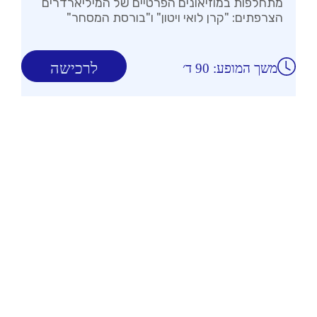
מתחלפות במוזיאונים הפרטיים של המיליארדרים
הצרפתים: "קרן לואי ויטון" ו"בורסת המסחר"
לרכישה
משך המופע: 90 ד׳