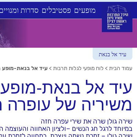
מופעים
פסטיבלים
סדרות ומנויים
Ski
t
conten
עיד אל בנאת
עמוד הבית
>
לוח מופעי לגלות תרבות
>
עיד אל בנאת-מופע מ
עיד אל בנאת-מופע מ
משיריה של עופרה ח
שירה גולן שרה את שירי עפרה חזה
במיוחד לרגל חג הנשים –ולציון האחווה והעוצמה ה
שירה גולן – זמרת נשמה ויוצרת, במחווה לזמרת ע