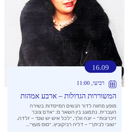
16.09
רביעי, 11:00
המשוררות הגדולות – ארבע אמהות
מופע מחווה לדור הנשים המייסדות בשירה
העברית. נתמוגג בין השאר מ: ״אדם צובר
זיכרונות״ – יונה וולך, ״לכל איש יש שם״ – זלדה,
״שובי לביתך״ – דליה רביקוביץ, ״סוס מעץ״...