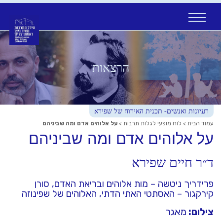
Ski
t
conten
הרצאות
רעיונות ואנשים- תכנית האירוח של שפירא
עמוד הבית
>
לוח מופעי לגלות תרבות
>
על אלוהים אדם ומה שביניהם
על אלוהים אדם ומה שביניהם
ד״ר חיים שפירא
פרידריך ניטשה – מות אלוהים ובריאת האדם, סורן
קירקגור – האסתטי האתי הדתי, האלוהים של שפינוזה
צילום:
מאגר