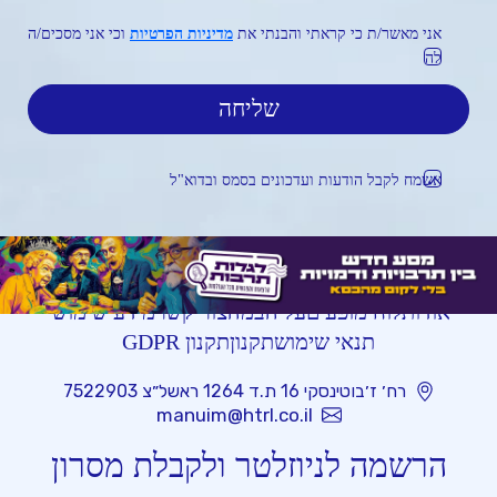
אני מאשר/ת כי קראתי והבנתי את
מדיניות הפרטיות
וכי אני מסכים/ה
לה
אשמח לקבל הודעות ועדכונים בסמס ובדוא"ל
אודות
לוח מופעים
על הבמה
צור קשר
מידע שימושי
תנאי שימוש
תקנון
תקנון GDPR
רח׳ ז׳בוטינסקי 16 ת.ד 1264 ראשל״צ 7522903
manuim@htrl.co.il
הרשמה לניוזלטר ולקבלת מסרון