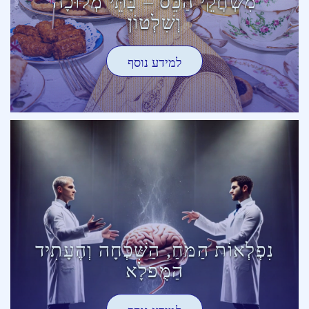
מִשְׂחֲקֵי הַכֵּס – בָּתֵּי מְלוּכָה
וְשִׁלְטוֹן
למידע נוסף
נִפְלְאוֹת הַמֹּחַ, הַשִּׁכְחָה וְהֶעָתִיד
הַמֻּפלָא