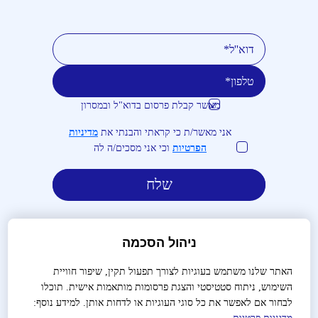
מאשר קבלת פרסום בדוא"ל ובמסרון
טלפון
דוא''ל
אני מאשר/ת כי קראתי והבנתי את
מדיניות
הפרטיות
וכי אני מסכים/ה לה
ניהול הסכמה
האתר שלנו משתמש בעוגיות לצורך תפעול תקין, שיפור חוויית
השימוש, ניתוח סטטיסטי והצגת פרסומות מותאמות אישית. תוכלו
לבירורים והזמנות:
03-9488666
לבחור אם לאפשר את כל סוגי העוגיות או לדחות אותן. למידע נוסף: