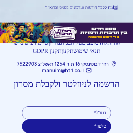
אשמח לקבל הודעות ועדכונים בסמס ובדוא"ל
אודות
לוח מופעים
על הבמה
צור קשר
מידע שימושי
תנאי שימוש
תקנון
תקנון GDPR
רח׳ ז׳בוטינסקי 16 ת.ד 1264 ראשל״צ 7522903
manuim@htrl.co.il
הרשמה לניוזלטר ולקבלת מסרון