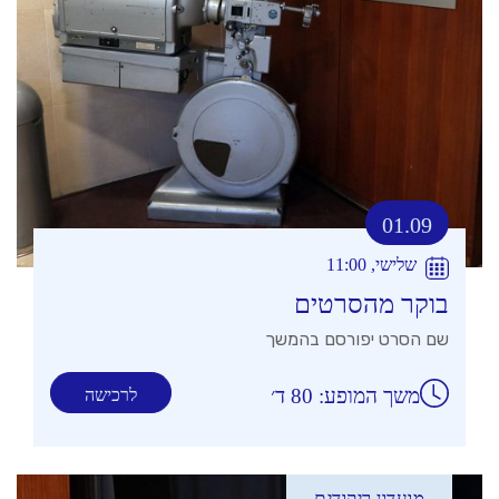
01.09
שלישי, 11:00
בוקר מהסרטים
שם הסרט יפורסם בהמשך
משך המופע: 80 ד׳
לרכישה
מועדון ריקודים