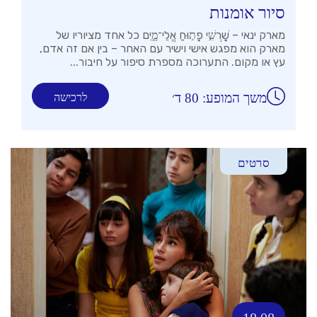
סיור אומנות
מארק ינאי – שׇׁרְשִׁ֣י פָת֣וּחַ אֱלֵי־מָ֑יִם כל אחד מציוריו של
מארק הוא מפגש אישי וישיר עם האחר – בין אם זה אדם,
עץ או מקום. התערוכה מספרת סיפור על חיבור...
משך המופע: 80 ד׳
לרכישה
סרטים