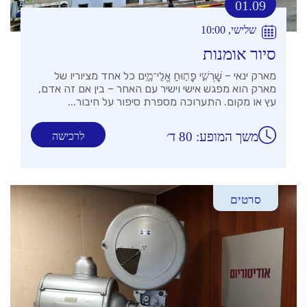
01.09
שלישי, 10:00
סיור אומנות
מארק ינאי – שׇׁרְשִׁ֣י פָת֣וּחַ אֱלֵי־מָ֑יִם כל אחד מציוריו של
מארק הוא מפגש אישי וישיר עם האחר – בין אם זה אדם,
עץ או מקום. התערוכה מספרת סיפור על חיבור...
משך המופע: 80 ד׳
לרכישה
סרטים