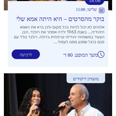
18.08
שלישי, 11:00
בוקר מהסרטים – היא היתה אמא שלי
אלוהים לא יכול להיות בכל מקום ולכן ברא את האמא
היהודיה…. בשנת 1963 ילדה אסתר את רולנד, הבן
הצעיר במשפחה יהודית-צרפתית גדולה. רולנד נולד עם
פגם ברגל שמנע ממנו לעמוד....
משך המופע: 80 ד׳
לרכישה
מועדון ריקודים