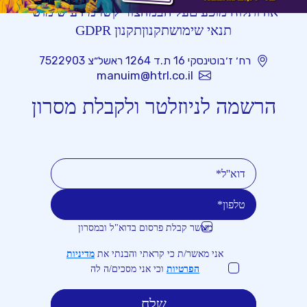
אודות
לוח מופעים
על הבמה
צור קשר
מידע שימושי
תנאי שימוש
תקנון
תקנון GDPR
רח׳ ז׳בוטינסקי 16 ת.ד 1264 ראשל״צ 7522903
manuim@htrl.co.il
הרשמה לניוזלטר ולקבלת מסרון
מאשר קבלת פרסום בדוא"ל ובמסרון
טלפון
דוא''ל
אני מאשר/ת כי קראתי והבנתי את
מדיניות
הפרטיות
וכי אני מסכים/ה לה