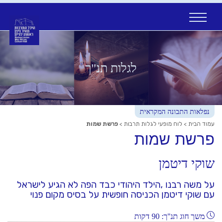
Ski
t
conten
לגלות תנ"ך
נפלאות התבונה המקראית
עמוד הבית
>
לוח מופעי לגלות תרבות
>
פרשת שמות
פרשת שמות
שוקי דיטמן
על משה רבנו ,הילד היהודי כבד הפה לא הגיע לישראל
עם שוקי דיטמן הכניסה חופשית על בסיס מקום פנוי
משך חוג תנ''ך: 90 דקות