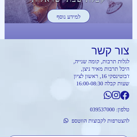
למידע נוסף
צור
קשר
לגלות תרבות, קומה שנייה,
היכל תרבות מאיר ניצן,
ז'בוטינסקי 16, ראשון לציון
שעות קבלה 16:00-08:30
טלפון:
039537000
להצטרפות לקבוצות הווטספ