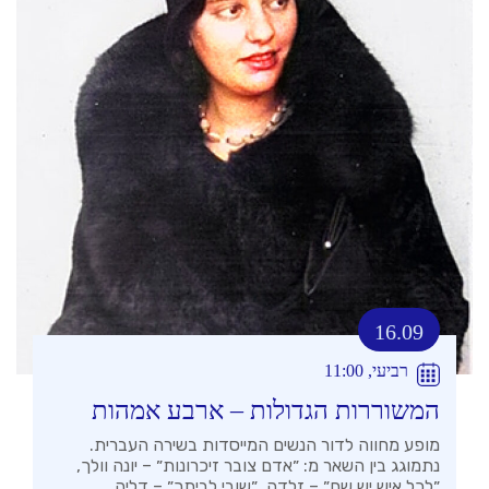
16.09
רביעי, 11:00
המשוררות הגדולות – ארבע אמהות
מופע מחווה לדור הנשים המייסדות בשירה העברית.
נתמוגג בין השאר מ: ״אדם צובר זיכרונות״ – יונה וולך,
״לכל איש יש שם״ – זלדה, ״שובי לביתך״ – דליה