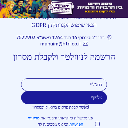
אודות
לוח מופעים
על הבמה
צור קשר
מידע שימושי
תנאי שימוש
תקנון
תקנון GDPR
רח׳ ז׳בוטינסקי 16 ת.ד 1264 ראשל״צ 7522903
manuim@htrl.co.il
הרשמה לניוזלטר ולקבלת מסרון
מאשר קבלת פרסום בדוא"ל ובמסרון
טלפון
דוא''ל
אני מאשר/ת כי קראתי והבנתי את
מדיניות
הפרטיות
וכי אני מסכים/ה לה