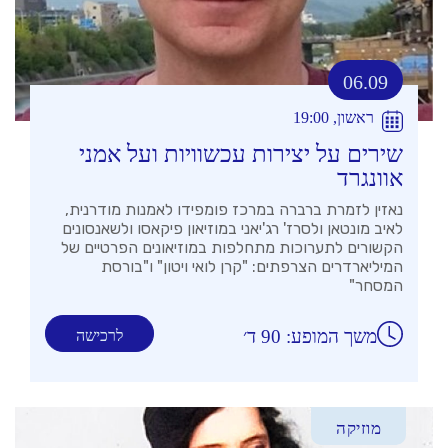
06.09
ראשון, 19:00
שירים על יצירות עכשוויות ועל אמני
אוונגרד
נאזין לזמרת ברברה במרכז פומפידו לאמנות מודרנית,
לאיב מונטאן ולסרז' רג'יאני במוזיאון פיקאסו ולשאנסונים
הקשורים לתערוכות מתחלפות במוזיאונים הפרטיים של
המיליארדרים הצרפתים: "קרן לואי ויטון" ו"בורסת
המסחר"
משך המופע: 90 ד׳
לרכישה
מוזיקה