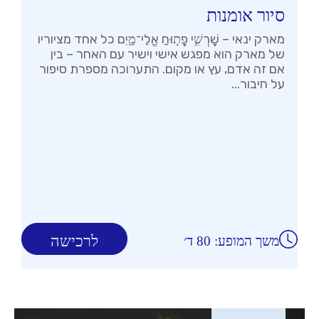
סיור אומנות
מארק ינאי – שׇׁרְשִׁ֣י פָת֣וּחַ אֱלֵי־מָ֑יִם כל אחד מציוריו
של מארק הוא מפגש אישי וישיר עם האחר – בין
אם זה אדם, עץ או מקום. התערוכה מספרת סיפור
על חיבור...
לרכישה
משך המופע: 80 ד׳