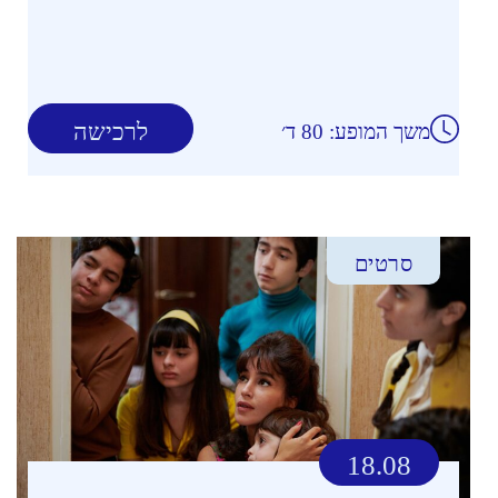
לרכישה
משך המופע: 80 ד׳
סרטים
18.08