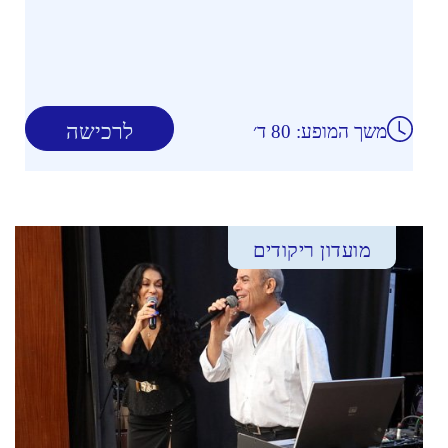
לרכישה
משך המופע: 80 ד׳
מועדון ריקודים