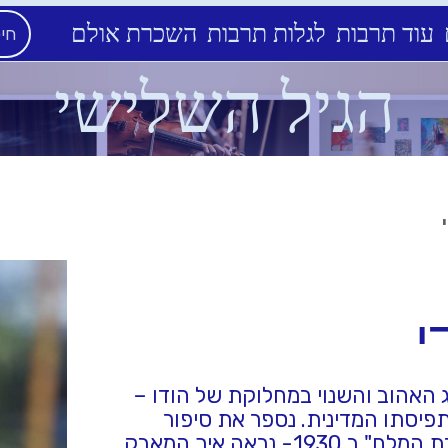
עוד תרבות
לגלות תרבות
השכרת אולם
הגיל השלישי
י
 האהוב והשנוי במחלוקת של הודו –
פיסתו המדינית. נספר את סיפור
המאבק הלא אלים של הודו בבריטים, ששיאו ב"צעדת המלח" ב 1930- נראה איך המאבק