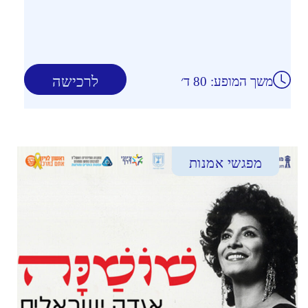
לרכישה
משך המופע: 80 ד׳
מפגשי אמנות