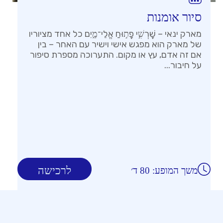
סיור אומנות
מארק ינאי – שׇׁרְשִׁ֣י פָת֣וּחַ אֱלֵי־מָ֑יִם כל אחד מציוריו
של מארק הוא מפגש אישי וישיר עם האחר – בין
אם זה אדם, עץ או מקום. התערוכה מספרת סיפור
על חיבור...
לרכישה
משך המופע: 80 ד׳