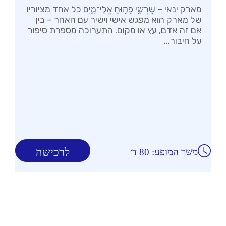
מארק ינאי – שׇׁרְשִׁ֣י פָת֣וּחַ אֱלֵי־מָ֑יִם כל אחד מציוריו
של מארק הוא מפגש אישי וישיר עם האחר – בין
אם זה אדם, עץ או מקום. התערוכה מספרת סיפור
על חיבור...
לרכישה
משך המופע: 80 ד׳