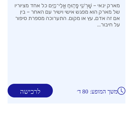
מארק ינאי – שׇׁרְשִׁ֣י פָת֣וּחַ אֱלֵי־מָ֑יִם כל אחד מציוריו
של מארק הוא מפגש אישי וישיר עם האחר – בין
אם זה אדם, עץ או מקום. התערוכה מספרת סיפור
על חיבור...
לרכישה
משך המופע: 80 ד׳