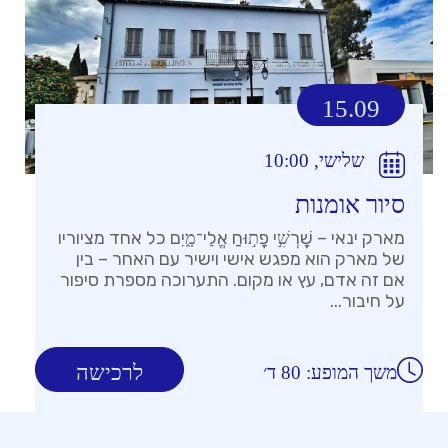
15.09
שלישי, 10:00
סיור אומנות
מארק ינאי – שׇׁרְשִׁ֣י פָת֣וּחַ אֱלֵי־מָ֑יִם כל אחד מציוריו
של מארק הוא מפגש אישי וישיר עם האחר – בין
אם זה אדם, עץ או מקום. התערוכה מספרת סיפור
על חיבור...
לרכישה
משך המופע: 80 ד׳