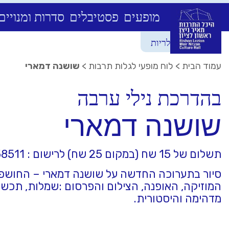
מופעים
פסטיבלים
סדרות ומנויים
Ski
מוזיאונים וגלריות
t
conten
עמוד הבית
>
לוח מופעי לגלות תרבות
>
שושנה דמארי
בהדרכת נילי ערבה
שושנה דמארי
תשלום של 15 שח (במקום 25 שח) לרישום : 0523858511
סיור בתערוכה החדשה על שושנה דמארי – החושפת 
המוזיקה, האופנה, הצילום והפרסום :שמלות, תכשיט
מדהימה והיסטורית.