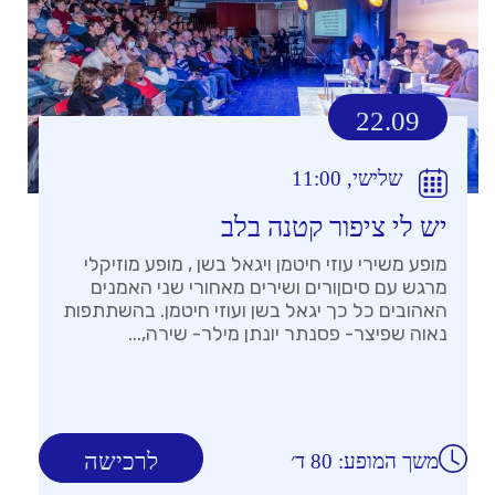
22.09
שלישי, 11:00
יש לי ציפור קטנה בלב
מופע משירי עוזי חיטמן ויגאל בשן , מופע מוזיקלי
מרגש עם סיםןורים ושירים מאחורי שני האמנים
האהובים כל כך יגאל בשן ועוזי חיטמן. בהשתתפות
נאוה שפיצר- פסנתר יונתן מילר- שירה,...
לרכישה
משך המופע: 80 ד׳