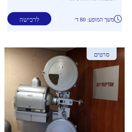
לרכישה
משך המופע: 80 ד׳
סרטים