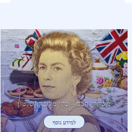
מִשְׂחֲקֵי הַכֵּס – בָּתֵּי מְלוּכָה וְשִׁלְטוֹן
למידע נוסף