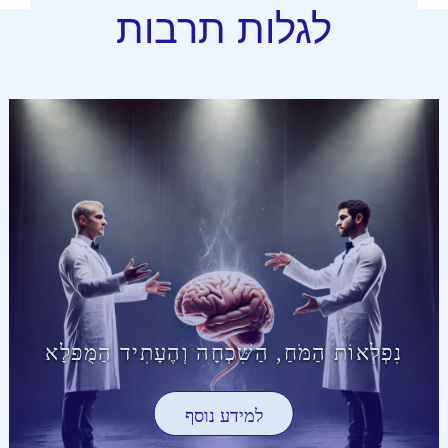
לגלות תרבות
נִפְלְאוֹת הַמֹּחַ, הַשִּׁכְחָה וְהֶעָתִיד הַמֻּפלָא
למידע נוסף