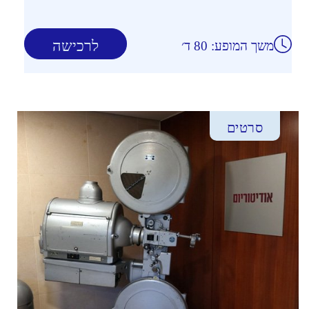
לרכישה
משך המופע: 80 ד׳
סרטים