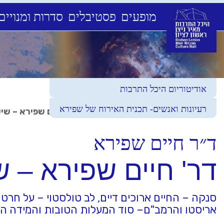
מופעים
פסטיבלים
סדרות ומנויים
Ski
t
conten
אודיטוריום היכל התרבות
רעיונות ואנשים- תכנית האירוח של שפירא
עמוד הבית
>
לוח מופעי לגלות תרבות
>
דר' חיים שפירא – שיע
ד״ר חיים שפירא
דר' חיים שפירא – ש
סנקה – החיים ארוכים דיים, לב טולסטוי – על חרטו
אריסטו והרמב"ם– סוד המעלות הטובות והמידה הנ