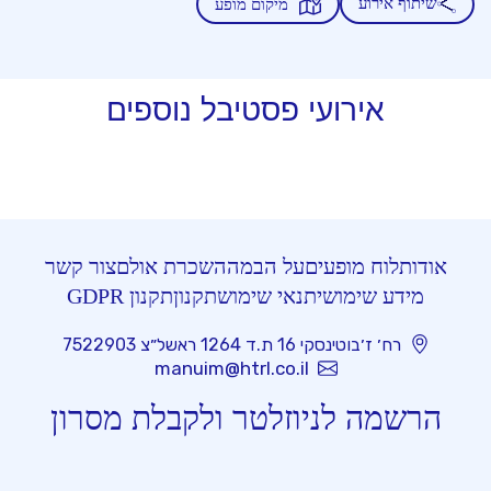
שיתוף אירוע
מיקום מופע
אירועי פסטיבל נוספים
אודות
לוח מופעים
על הבמה
השכרת אולם
צור קשר
מידע שימושי
תנאי שימוש
תקנון
תקנון GDPR
רח׳ ז׳בוטינסקי 16 ת.ד 1264 ראשל״צ 7522903
manuim@htrl.co.il
הרשמה לניוזלטר ולקבלת מסרון