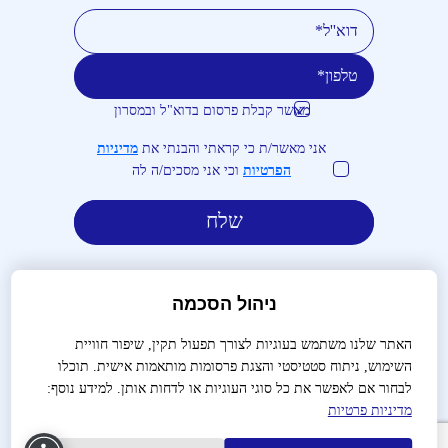
מאשר קבלת פרסום בדוא"ל ובמסרון
טלפון
דוא''ל
אני מאשר/ת כי קראתי והבנתי את
מדיניות
הפרטיות
וכי אני מסכים/ה לה
ניהול הסכמה
האתר שלנו משתמש בעוגיות לצורך תפעול תקין, שיפור חוויית
השימוש, ניתוח סטטיסטי והצגת פרסומות מותאמות אישית. תוכלו
לבירורים והזמנות:
03-9488666
לבחור אם לאפשר את כל סוגי העוגיות או לדחות אותן. למידע נוסף:
מדיניות פרטיות
שאלות נפוצות
צור קשר
הצהרת נגישות
מדיניות פרטיות
תנאי שימוש
תקנון
הקמת אתרים
עיצוב האתר