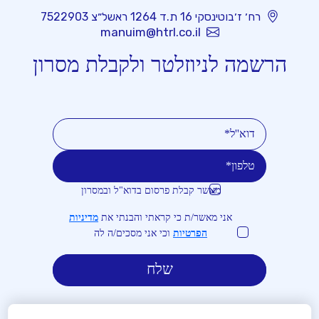
רח׳ ז׳בוטינסקי 16 ת.ד 1264 ראשל״צ 7522903
manuim@htrl.co.il
הרשמה לניוזלטר ולקבלת מסרון
מאשר קבלת פרסום בדוא"ל ובמסרון
טלפון
דוא''ל
אני מאשר/ת כי קראתי והבנתי את
מדיניות
הפרטיות
וכי אני מסכים/ה לה