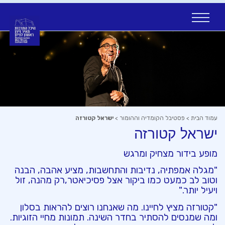
Ski
t
conten
עמוד הבית
>
פסטיבל הקומדיה וההומור
>
ישראל קטורזה
ישראל קטורזה
מופע בידור מצחיק ומרגש
"מגלה אמפתיה, נדיבות והתחשבות, מציע אהבה, הבנה
וטוב לב כמעט כמו ביקור אצל פסיכיאטר,רק מהנה, זול
ויעיל יותר."
"קטורזה מציץ לחיינו. מה שאנחנו רוצים להראות בסלון
ומה שמנסים להסתיר בחדר השינה. תמונות מחיי הזוגיות.