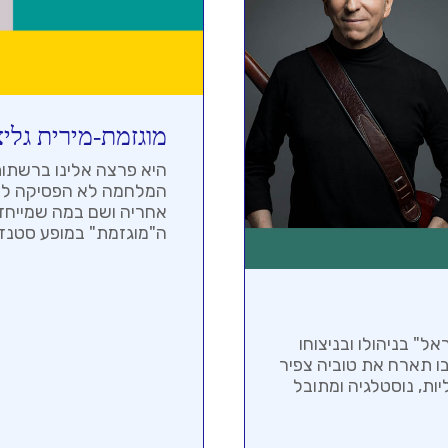
מוגזמת-מירית גליצ
היא פרצה אלינו ברשתות
המלחמה לא הפסיקה להצ
אחריה ושם במה שמייחד ר
ה"מוגזמת" במופע סטנדא
​" בניהולו ובניצוחו
בו תארח את טוביה צפיר
ות, נוסטלגיה ומתובל