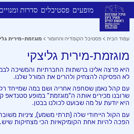
מופעים
פסטיבלים
סדרות ומנויים
Ski
t
conten
עמוד הבית
>
פסטיבל הקומדיה וההומור
>
מוגזמת-מירית גלי
מוגזמת-מירית גליצקי
היא פרצה אלינו ברשתות החברתיות והמשיכה לבמו
לא הפסיקה להצחיק ולהרים את המורל שלנו.
עם קהל נאמן שסחפה אחריה ושם במה שמייחד רק או
שרובנו מכירים אותה ה"מוגזמת" במופע סטנדאפ ק
היא יודעת על מה שבועט לכולנו בבטן.
עם הקול הייחודי שלה (תרתי משמע), ציניות משובחת
הפכה להיות אחת הקומיקאיות הכי מצחיקות שיש.