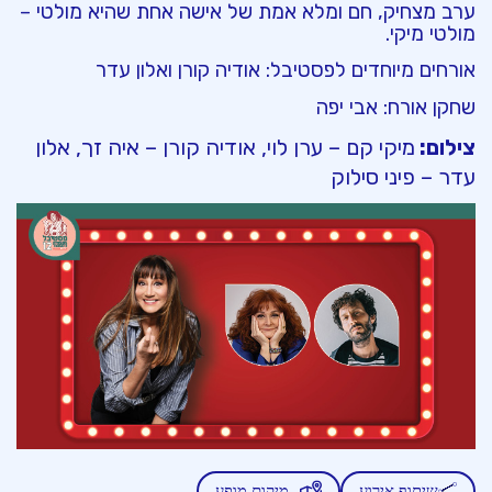
ערב
מצחיק
,
חם
ומלא
אמת
של
אישה
אחת
שהיא
מולטי
–
מולטי
מיקי
.
אורחים מיוחדים לפסטיבל:
אודיה
קורן ואלון עדר
שחקן אורח: אבי יפה
צילום:
מיקי קם – ערן לוי, אודיה קורן – איה זך, אלון
עדר – פיני סילוק
שיתוף אירוע
מיקום מופע