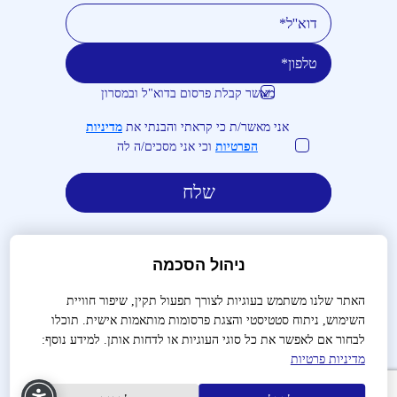
מאשר קבלת פרסום בדוא"ל ובמסרון
טלפון
דוא''ל
אני מאשר/ת כי קראתי והבנתי את
מדיניות
הפרטיות
וכי אני מסכים/ה לה
ניהול הסכמה
האתר שלנו משתמש בעוגיות לצורך תפעול תקין, שיפור חוויית
השימוש, ניתוח סטטיסטי והצגת פרסומות מותאמות אישית. תוכלו
לבירורים והזמנות:
03-9488666
לבחור אם לאפשר את כל סוגי העוגיות או לדחות אותן. למידע נוסף:
מדיניות פרטיות
שאלות נפוצות
צור קשר
הצהרת נגישות
מדיניות פרטיות
תנאי שימוש
תקנון
הקמת אתרים
עיצוב האתר