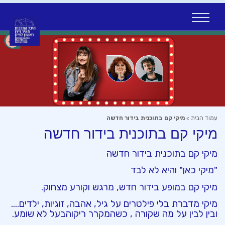
Ski
t
conten
עמוד הבית
>
מיקי קם בתוכנית בידור חדשה
מיקי קם בתוכנית בידור חדשה
מיקי קם בתוכנית בידור חדשה
"מיקי כאן" והיא לא לבד
מיקי
קם
במופע
בידור
חדש
,
מרגש
וקורע
מצחוק
.
מיקי
מדברת
בלי
פילטרים
על
גיל
,
אהבה
,
זוגיות
,
ילדים
…
.
ובין
לבין
על
מה
שקורה
,
כשהמקרר
ריק
והבעל
לא
שומע
.