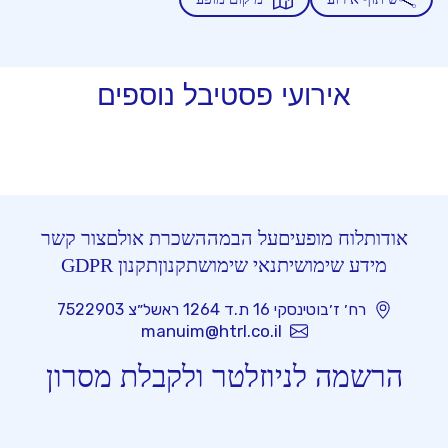
אירועי פסטיבל נוספים
אודות
לוח מופעים
על הבמה
השכרת אולם
צור קשר
מידע שימושי
תנאי שימוש
תקנון
תקנון GDPR
רח׳ ז׳בוטינסקי 16 ת.ד 1264 ראשל״צ 7522903
manuim@htrl.co.il
הרשמה לניוזלטר ולקבלת מסרון