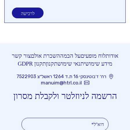
לרכישה
אודות
לוח מופעים
על הבמה
השכרת אולם
צור קשר
מידע שימושי
תנאי שימוש
תקנון
תקנון GDPR
רח׳ ז׳בוטינסקי 16 ת.ד 1264 ראשל״צ 7522903
manuim@htrl.co.il
הרשמה לניוזלטר ולקבלת מסרון