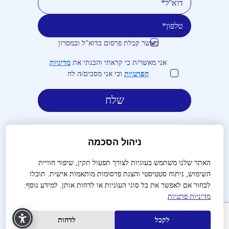
מאשר קבלת פרסום בדוא"ל ובמסרון
טלפון
דוא''ל
אני מאשר/ת כי קראתי והבנתי את
מדיניות
הפרטיות
וכי אני מסכים/ה לה
ניהול הסכמה
האתר שלנו משתמש בעוגיות לצורך תפעול תקין, שיפור חוויית
השימוש, ניתוח סטטיסטי והצגת פרסומות מותאמות אישית. תוכלו
לבירורים והזמנות:
03-9488666
לבחור אם לאפשר את כל סוגי העוגיות או לדחות אותן. למידע נוסף:
מדיניות פרטיות
שאלות נפוצות
צור קשר
הצהרת נגישות
מדיניות פרטיות
תנאי שימוש
תקנון
הקמת אתרים
עיצוב האתר
לקבל
לדחות