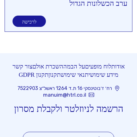
ערב הכשלונות הגדול
לרכישה
אודות
לוח מופעים
על הבמה
השכרת אולם
צור קשר
מידע שימושי
תנאי שימוש
תקנון
תקנון GDPR
רח׳ ז׳בוטינסקי 16 ת.ד 1264 ראשל״צ 7522903
manuim@htrl.co.il
הרשמה לניוזלטר ולקבלת מסרון