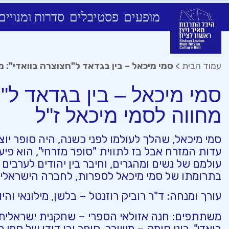
מופעים
פסטיבלים
סדרות ומנויים
Ski
t
conten
עמוד הבית
>
סמי מיכאל – בין בגדאד ל"חצוצרה בוואדי": מ
סמי מיכאל – בין בגדאד ל"ח
מחווה לסמי מיכאל ז"ל
סמי מיכאל, שהלך לעולמו לפני כשנה, היה סופר יוצא 
עדות המזרח אבל בז לתווית "סופר מזרחי", הוא פי
עולמם של נשים ומהגרים, וחיבר בין יהודים לערבים ביצ
בתרומתו של סמי מיכאל לספרות, לחברה הישראלי
עורך ומנחה: ד"ר רוביק רוזנטל – בלשן, מילונאי וה
משתתפים: חנה אזולאי הספרי – שחקנית ישראלי
בואדי", רוני סומק – משורר, סופר ובן דודו של סמי מי