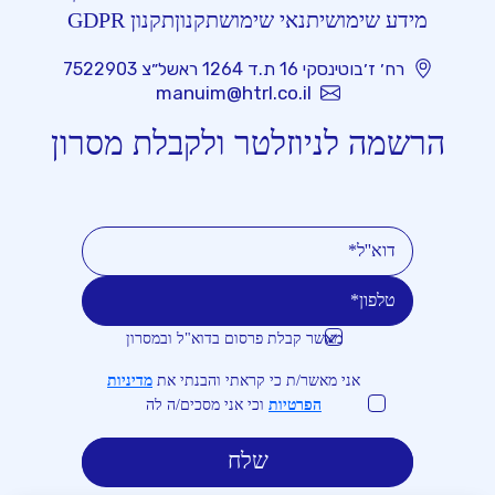
מידע שימושי
תנאי שימוש
תקנון
תקנון GDPR
רח׳ ז׳בוטינסקי 16 ת.ד 1264 ראשל״צ 7522903
manuim@htrl.co.il
הרשמה לניוזלטר ולקבלת מסרון
מאשר קבלת פרסום בדוא"ל ובמסרון
טלפון
דוא''ל
אני מאשר/ת כי קראתי והבנתי את
מדיניות
הפרטיות
וכי אני מסכים/ה לה