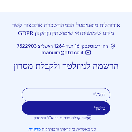
אודות
לוח מופעים
על הבמה
השכרת אולם
צור קשר
מידע שימושי
תנאי שימוש
תקנון
תקנון GDPR
רח׳ ז׳בוטינסקי 16 ת.ד 1264 ראשל״צ 7522903
manuim@htrl.co.il
הרשמה לניוזלטר ולקבלת מסרון
מאשר קבלת פרסום בדוא"ל ובמסרון
טלפון
דוא''ל
אני מאשר/ת כי קראתי והבנתי את
מדיניות