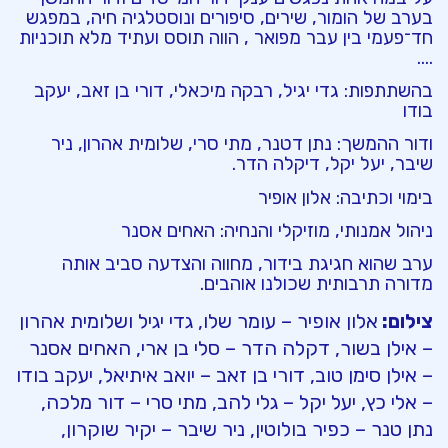
בערב של הומור, שירים, סיפורים ונוסטלגיה חיה, במפגש
חד־פעמי בין עבר מפואר , הווה תוסס ועתיד מלא תוכניות
….
בהשתתפות: גדי יגיל, רבקה מיכאלי, דורי בן זאב, יעקב
בודו
ודור ההמשך: נתן
דטנר
, מתי סרי, שלומית אהרון, ניר
שיבר, יעל יקל,
דיקלה
הדר.
בימוי וכתיבה: אלון אופיר
ניהול אמנותי, מוזיקלי והנחיה: האחים אסנר
ערב שהוא חגיגת בידור, מחווה והצדעה סביב אותה
מדורה תרבותית שכולנו אוהבים.
צילום:
אלון אופיר – עומר שלו, גדי יגיל ושלומית אהרון
– אילן בשור, דקלה הדר – סלי בן ארי, האחים אסנר
– אילן סימן טוב, דורי בן זאב – יואב איתיאל, יעקב בודו
– אלי כץ, יעל יקל – גלי להב, מתי סרי – דור מלכה,
נתן טנר – כפיר בולוטין, ניר שיבר – יקיר שוקרון,