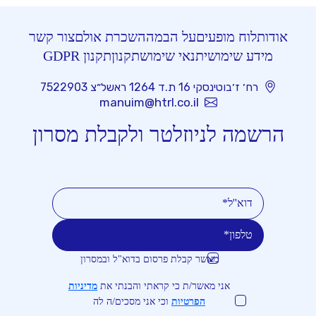
אודות
לוח מופעים
על הבמה
השכרת אולם
צור קשר
מידע שימושי
תנאי שימוש
תקנון
תקנון GDPR
רח׳ ז׳בוטינסקי 16 ת.ד 1264 ראשל״צ 7522903
manuim@htrl.co.il
הרשמה לניוזלטר ולקבלת מסרון
מאשר קבלת פרסום בדוא"ל ובמסרון
טלפון
דוא''ל
אני מאשר/ת כי קראתי והבנתי את
מדיניות
הפרטיות
וכי אני מסכים/ה לה