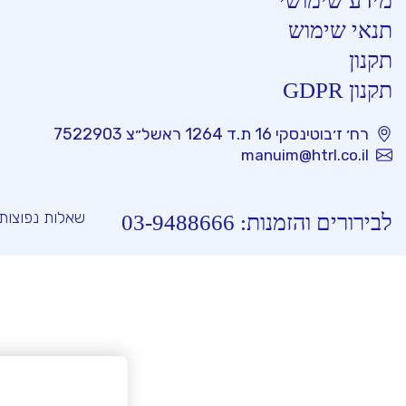
מידע שימושי
תנאי שימוש
תקנון
תקנון GDPR
רח׳ ז׳בוטינסקי 16 ת.ד 1264 ראשל״צ 7522903
manuim@htrl.co.il
שאלות נפוצות
לבירורים והזמנות:
03-9488666