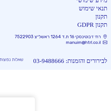
מידע שימושי
תנאי שימוש
תקנון
תקנון GDPR
רח׳ ז׳בוטינסקי 16 ת.ד 1264 ראשל״צ 7522903
manuim@htrl.co.il
שאלות נפוצות
לבירורים והזמנות:
03-9488666