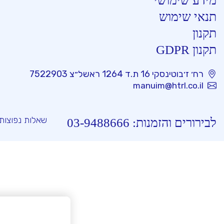
מידע שימושי
תנאי שימוש
תקנון
תקנון GDPR
רח׳ ז׳בוטינסקי 16 ת.ד 1264 ראשל״צ 7522903
manuim@htrl.co.il
שאלות נפוצות
לבירורים והזמנות:
03-9488666