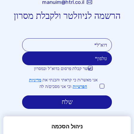
manuim@htrl.co.il
הרשמה לניוזלטר ולקבלת מסרון
מאשר קבלת פרסום בדוא"ל ובמסרון
טלפון
דוא''ל
אני מאשר/ת כי קראתי והבנתי את
מדיניות
הפרטיות
וכי אני מסכים/ה לה
ניהול הסכמה