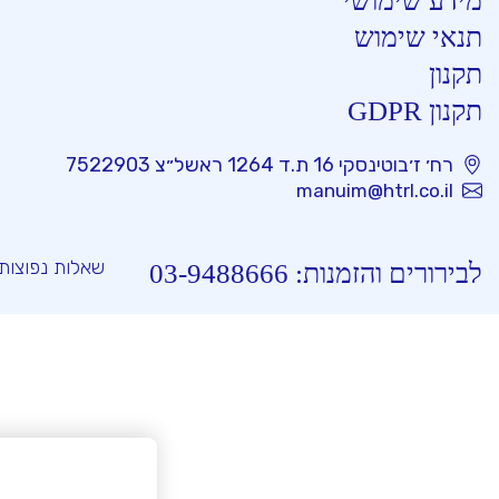
מידע שימושי
תנאי שימוש
תקנון
תקנון GDPR
רח׳ ז׳בוטינסקי 16 ת.ד 1264 ראשל״צ 7522903
manuim@htrl.co.il
שאלות נפוצות
לבירורים והזמנות:
03-9488666