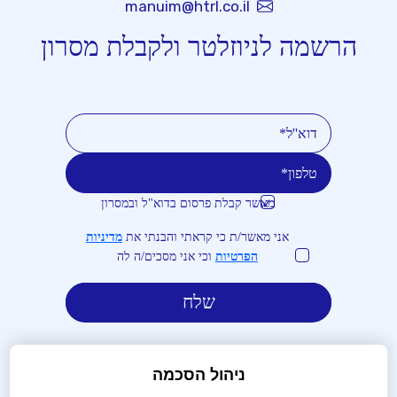
manuim@htrl.co.il
הרשמה לניוזלטר ולקבלת מסרון
מאשר קבלת פרסום בדוא"ל ובמסרון
טלפון
דוא''ל
אני מאשר/ת כי קראתי והבנתי את
מדיניות
הפרטיות
וכי אני מסכים/ה לה
ניהול הסכמה