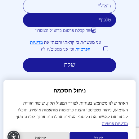
מאשר קבלת פרסום בדוא"ל ובמסרון
טלפון
דוא''ל
אני מאשר/ת כי קראתי והבנתי את
מדיניות
הפרטיות
וכי אני מסכים/ה לה
ניהול הסכמה
האתר שלנו משתמש בעוגיות לצורך תפעול תקין, שיפור חוויית
השימוש, ניתוח סטטיסטי והצגת פרסומות מותאמות אישית. תוכלו
לבירורים והזמנות:
03-9488666
לבחור אם לאפשר את כל סוגי העוגיות או לדחות אותן. למידע נוסף:
מדיניות פרטיות
שאלות נפוצות
צור קשר
הצהרת נגישות
מדיניות פרטיות
תנאי שימוש
תקנון
הקמת אתרים
עיצוב האתר
לקבל
לדחות