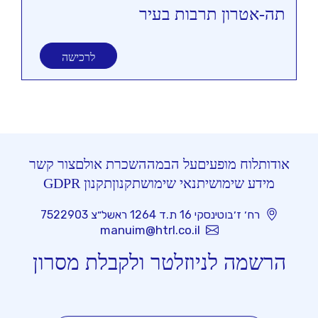
תה-אטרון תרבות בעיר
תי
לרכישה
אודות
לוח מופעים
על הבמה
השכרת אולם
צור קשר
מידע שימושי
תנאי שימוש
תקנון
תקנון GDPR
רח׳ ז׳בוטינסקי 16 ת.ד 1264 ראשל״צ 7522903
manuim@htrl.co.il
הרשמה לניוזלטר ולקבלת מסרון