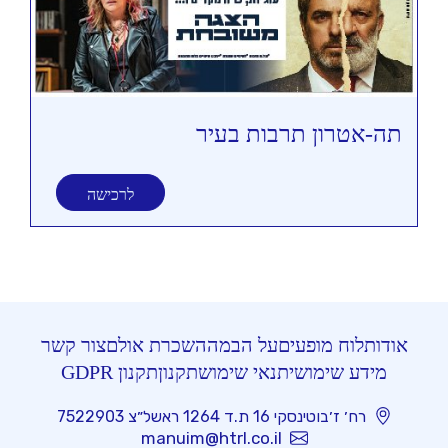
תה-אטרון תרבות בעיר
תי
לרכישה
אודות
לוח מופעים
על הבמה
השכרת אולם
צור קשר
מידע שימושי
תנאי שימוש
תקנון
תקנון GDPR
רח׳ ז׳בוטינסקי 16 ת.ד 1264 ראשל״צ 7522903
manuim@htrl.co.il