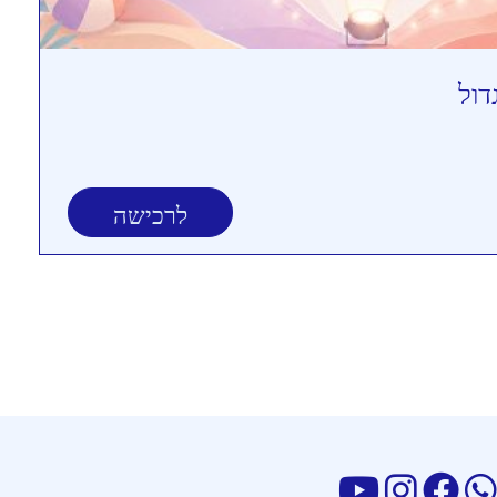
דול
לרכישה