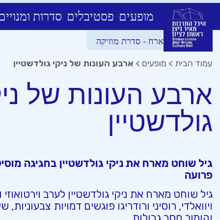
מופעים
פסטיבלים
סדרות ומנויים
Ski
גיל שוחט מארח - סדרת מוזיקה
t
conten
עמוד הבית
>
מופעים
>
ארבע העונות של ניקי גולדשטיין
ארבע העונות של ניק
גולדשטיין
גיל שוחט מארח את ניקי גולדשטיין בחגיגה מוסי
פרועה
גיל שוחט מארח את ניקי גולדשטיין לערב וירטואוזי
ויוואלדי, רוסיני ורודריגו פוגשים דמויות צבעוניות, ש
והומור חסר גבולות.