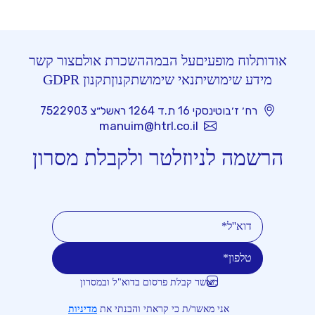
אודות
לוח מופעים
על הבמה
השכרת אולם
צור קשר
מידע שימושי
תנאי שימוש
תקנון
תקנון GDPR
רח׳ ז׳בוטינסקי 16 ת.ד 1264 ראשל״צ 7522903
manuim@htrl.co.il
הרשמה לניוזלטר ולקבלת מסרון
מאשר קבלת פרסום בדוא"ל ובמסרון
טלפון
דוא''ל
אני מאשר/ת כי קראתי והבנתי את
מדיניות