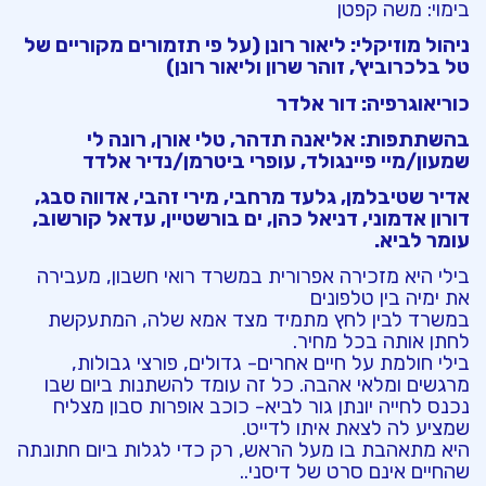
בימוי: משה קפטן
ניהול מוזיקלי: ליאור רונן (על פי תזמורים מקוריים של
טל בלכרוביץ’, זוהר שרון וליאור רונן)
כוריאוגרפיה: דור אלדר
בהשתתפות: אליאנה תדהר, טלי אורן, רונה לי
שמעון/מיי פיינגולד, עופרי ביטרמן/נדיר אלדד
אדיר שטיבלמן, גלעד מרחבי, מירי זהבי, אדווה סבג,
דורון אדמוני, דניאל כהן, ים בורשטיין, עדאל קורשוב,
עומר לביא.
בילי היא מזכירה אפרורית במשרד רואי חשבון, מעבירה
את ימיה בין טלפונים
במשרד לבין לחץ מתמיד מצד אמא שלה, המתעקשת
לחתן אותה בכל מחיר.
בילי חולמת על חיים אחרים- גדולים, פורצי גבולות,
מרגשים ומלאי אהבה. כל זה עומד להשתנות ביום שבו
נכנס לחייה יונתן גור לביא- כוכב אופרות סבון מצליח
שמציע לה לצאת איתו לדייט.
היא מתאהבת בו מעל הראש, רק כדי לגלות ביום חתונתה
שהחיים אינם סרט של דיסני..