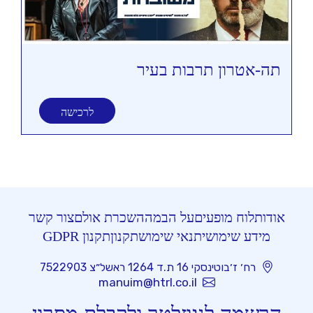
תה-אטרון תרבות בעיר
תי
לרכישה
אודות
לוח מופעים
על הבמה
השכרת אולם
צור קשר
מידע שימושי
תנאי שימוש
תקנון
תקנון GDPR
רח׳ ז׳בוטינסקי 16 ת.ד 1264 ראשל״צ 7522903
manuim@htrl.co.il