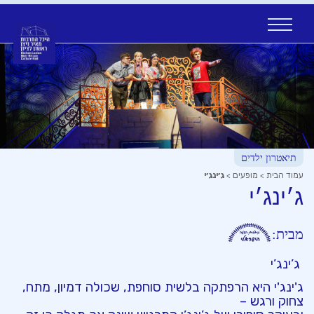
Ski
t
conten
תיאטרון ילדים
עמוד הבית
>
מופעים
>
ג׳ינג׳י
ג׳ינג׳י
מבית:
ג’ינג’י
ג'ינג'י היא הרפתקה בלשית סוחפת, שכולה דמיון, מתח,
צחוק ורגש –