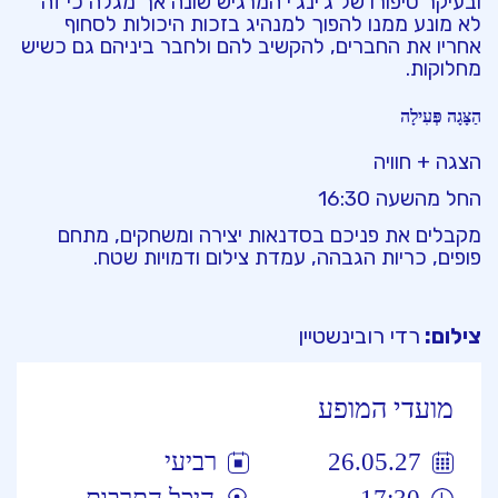
ובעיקר סיפורו של ג’ינג’י המרגיש שונה אך מגלה כי זה
לא מונע ממנו להפוך למנהיג בזכות היכולות לסחוף
אחריו את החברים, להקשיב להם ולחבר ביניהם גם כשיש
מחלוקות.
הַצָּגָה פְּעִילָה
הצגה + חוויה
החל מהשעה 16:30
מקבלים את פניכם בסדנאות יצירה ומשחקים, מתחם
פופים, כריות הגבהה, עמדת צילום ודמויות שטח.
צילום:
רדי רובינשטיין
מועדי המופע
26.05.27
רביעי