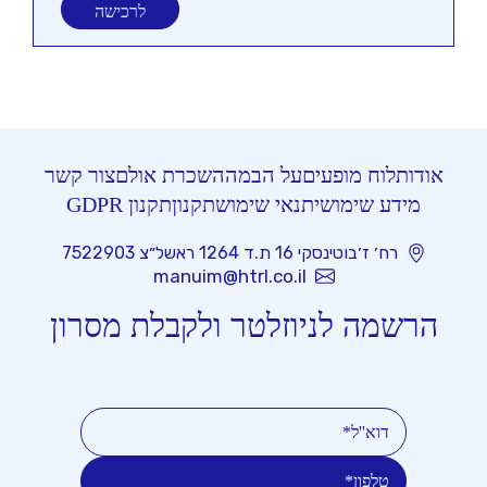
לרכישה
אודות
לוח מופעים
על הבמה
השכרת אולם
צור קשר
מידע שימושי
תנאי שימוש
תקנון
תקנון GDPR
רח׳ ז׳בוטינסקי 16 ת.ד 1264 ראשל״צ 7522903
manuim@htrl.co.il
הרשמה לניוזלטר ולקבלת מסרון