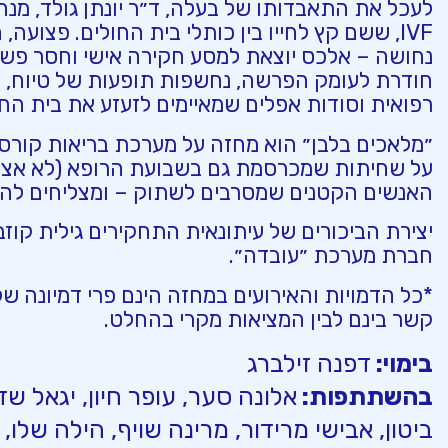
לעכל את התאבדותו של בעלה, ד״ר יונתן גולד, מנה
IVF, ששם קץ לחייו בין כותלי בית החולים. פצועה,
נחושה – אלכס יוצאת למסע חקירה אישי וחסר פשר
חודרת לעומק הפרשה, נחשפות תופעות של טיוח, 
רפואית וסודות אפלים שמאיימים לזעזע את בית החול
״מלאכים בלבן״ הוא מחזה על מערכת בריאות קורסת
על שחיתות שמכרסמת גם בשבועת הרופא (לא אצלנו
האנשים הקטנים שמסרבים לשתוק – ומצליחים להש
יצירת הביכורים של עיתונאית התחקירים גילית קוז
חברת מערכת ״עובדה״.
*כל הדמויות והאירועים במחזה הינם פרי דמיונה של
קשר בינם לבין המציאות מקרי בהחלט.
בימוי:
דפנה זילברג
בהשתתפות:
אלונה סער, עופר חיון, יגאל שד
ביטון, אבישי מרידור, מרינה שויף, הילה שלו, 