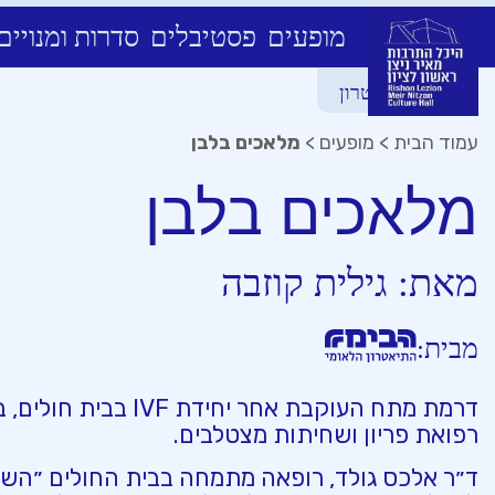
מופעים
פסטיבלים
סדרות ומנויים
Ski
סדרות תיאטרון
t
conten
עמוד הבית
>
מופעים
>
מלאכים בלבן
מלאכים בלבן
מאת:
גילית קוזבה
מבית:
דרמת מתח העוקבת אחר יחידת IVF 
רפואת פריון ושחיתות מצטלבים.
ד״ר אלכס גולד, רופאה מתמחה בבית החולים ״ה