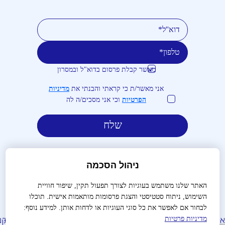
מאשר קבלת פרסום בדוא"ל ובמסרון
טלפון
דוא''ל
אני מאשר/ת כי קראתי והבנתי את
מדיניות
הפרטיות
וכי אני מסכים/ה לה
ניהול הסכמה
האתר שלנו משתמש בעוגיות לצורך תפעול תקין, שיפור חוויית
השימוש, ניתוח סטטיסטי והצגת פרסומות מותאמות אישית. תוכלו
לבירורים והזמנות:
03-9488666
לבחור אם לאפשר את כל סוגי העוגיות או לדחות אותן. למידע נוסף:
לות נפוצות
צור קשר
הצהרת נגישות
מדיניות פרטיות
תנאי שימוש
תקנו
מדיניות פרטיות