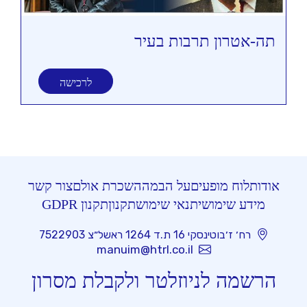
תה-אטרון תרבות בעיר
תי
לרכישה
אודות
לוח מופעים
על הבמה
השכרת אולם
צור קשר
מידע שימושי
תנאי שימוש
תקנון
תקנון GDPR
רח׳ ז׳בוטינסקי 16 ת.ד 1264 ראשל״צ 7522903
manuim@htrl.co.il
הרשמה לניוזלטר ולקבלת מסרון