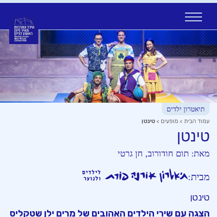
Ski
t
conten
תיאטרון ילדים
עמוד הבית
>
מופעים
>
טינטן
טינטן
מאת:
תום חודורוב, חן גרטי
מבית:
טינטן
הצגה עם שירי הילדים האהובים של מרים ילן שטקליס