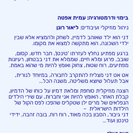
בימוי ודרמטורגיה:
עמית אפטה
ניהול מוזיקלי ועיבודים:
ליאור רונן
דני הוא ילד שאוהב לדמיין, לשחק ולהמציא אלא שבין
ילדי השכונה, הוא מתקשה למצוא את מקומו.
ברגע מפתיע נחלץ לעזרתו 'טינטן', חבר חדש, קסום,
שובב, פרוע ומלא חיים, שממלא את דני בבטחון, רעיונות
מפתיעים, רוח שטות, צחוק ואומץ להיות מי שהוא באמת.
אט אט דני מצליח להתקרב לחבורה, במיוחד לנורית,
אבל תעלול שיוצא משליטה, משנה הכל…
הצגה מוזיקלית סוחפת ומלאת דמיון על כוחו של הדמיון,
קבלת האחר, האומץ להיות אני וחברות, עם שירי הילדים
הנפלאים של מרים ילן שטקליס שהפכו לפס הקול של
הילדות הישראלית –
דני גיבור, הסבון בכה מאוד, רוח רוח, בובה זהבה, ידידי
טינטן ועוד…