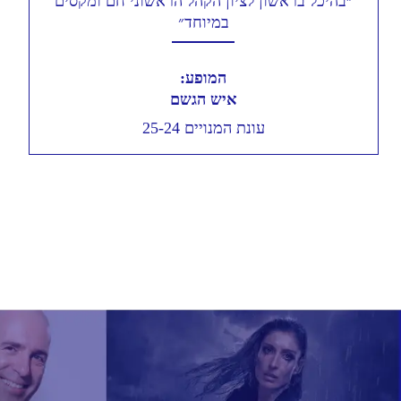
״בהיכל בראשון לציון הקהל הראשוני חם ומקסים
במיוחד״
המופע:
איש הגשם
עונת המנויים 25-24