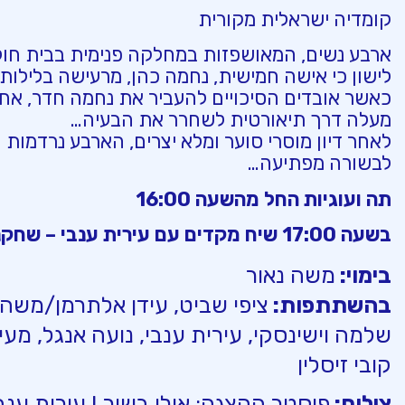
קומדיה ישראלית מקורית
ארבע נשים, המאושפזות במחלקה פנימית בבית חו
לישון כי אישה חמישית, נחמה כהן, מרעישה בלילות.
כאשר אובדים הסיכויים להעביר את נחמה חדר, אח
מעלה דרך תיאורטית לשחרר את הבעיה…
לאחר דיון מוסרי סוער ומלא יצרים, הארבע נרדמות 
לבשורה מפתיעה…
תה ועוגיות החל מהשעה 16:00
בשעה 17:00 שיח מקדים עם עירית ענבי – שחקנית
בימוי:
משה נאור
בהשתתפות:
ציפי שביט, עידן אלתרמן/משה 
שלמה וישינסקי, עירית ענבי, נועה אנגל, מעין
קובי זיסלין
צילום:
פוסטר ההצגה: אילן בשור I עירית ענבי - רמי זרנגר