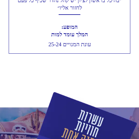
״בהיכל בראשון לציון יש קהל נהדר שכיף כל פעם
לחזור אליו״
המופע:
המלך עומד למות
עונת המנויים 25-24