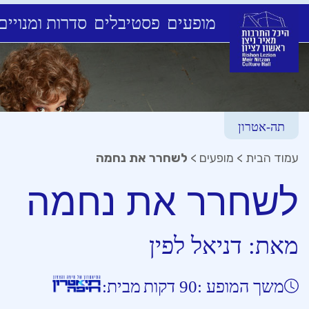
מופעים
פסטיבלים
סדרות ומנויים
Ski
t
conten
תה-אטרון
עמוד הבית
>
מופעים
>
לשחרר את נחמה
לשחרר את נחמה
מאת:
דניאל לפין
משך המופע :
90 דקות
מבית: