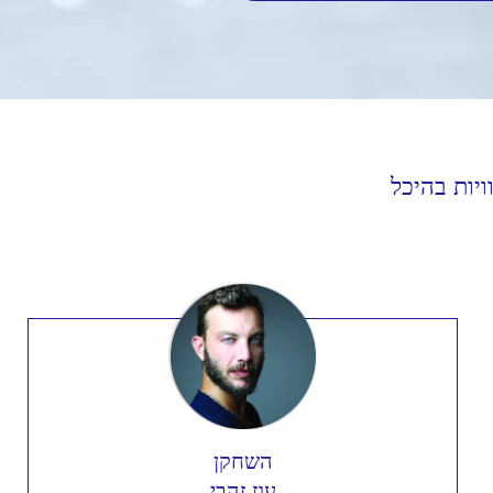
יות בהיכל
השחקן
עוז זהבי