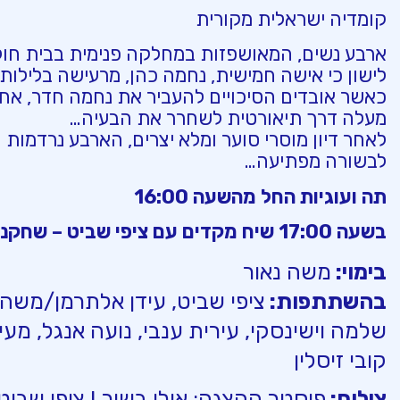
קומדיה ישראלית מקורית
ארבע נשים, המאושפזות במחלקה פנימית בבית חו
לישון כי אישה חמישית, נחמה כהן, מרעישה בלילות.
כאשר אובדים הסיכויים להעביר את נחמה חדר, אח
מעלה דרך תיאורטית לשחרר את הבעיה…
לאחר דיון מוסרי סוער ומלא יצרים, הארבע נרדמות 
לבשורה מפתיעה…
תה ועוגיות החל מהשעה 16:00
בשעה 17:00 שיח מקדים עם ציפי שביט – שחקנית
בימוי:
משה נאור
בהשתתפות:
ציפי שביט, עידן אלתרמן/משה 
שלמה וישינסקי, עירית ענבי, נועה אנגל, מעין
קובי זיסלין
צילום:
פוסטר ההצגה: אילן בשור I צ