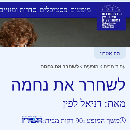
מופעים
פסטיבלים
סדרות ומנויים
Ski
t
conten
תה-אטרון
עמוד הבית
>
מופעים
>
לשחרר את נחמה
לשחרר את נחמה
מאת:
דניאל לפין
משך המופע :
90 דקות
מבית: