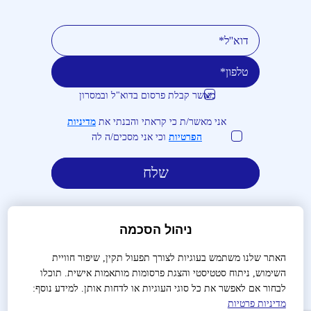
מאשר קבלת פרסום בדוא"ל ובמסרון
טלפון
דוא''ל
אני מאשר/ת כי קראתי והבנתי את
מדיניות
הפרטיות
וכי אני מסכים/ה לה
ניהול הסכמה
האתר שלנו משתמש בעוגיות לצורך תפעול תקין, שיפור חוויית
השימוש, ניתוח סטטיסטי והצגת פרסומות מותאמות אישית. תוכלו
לבירורים והזמנות:
03-9488666
לבחור אם לאפשר את כל סוגי העוגיות או לדחות אותן. למידע נוסף:
מדיניות פרטיות
שאלות נפוצות
צור קשר
הצהרת נגישות
מדיניות פרטיות
תנאי שימוש
תקנון