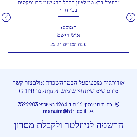
״בהיכל בראשון לציון הקהל הראשוני חם ומקסים
במיוחד״
המופע:
איש הגשם
עונת המנויים 25-24
אודות
לוח מופעים
על הבמה
השכרת אולם
צור קשר
מידע שימושי
תנאי שימוש
תקנון
תקנון GDPR
רח׳ ז׳בוטינסקי 16 ת.ד 1264 ראשל״צ 7522903
manuim@htrl.co.il
הרשמה לניוזלטר ולקבלת מסרון