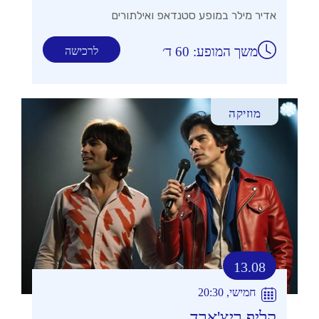
אדיר מילר במופע סטנדאפ ואילתורים
משך המופע: 60 ד׳
לרכישה
מוזיקה
13.08
חמישי, 20:30
קליף ריצ'ארד