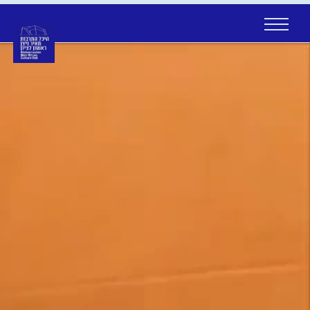
Ski
t
conten