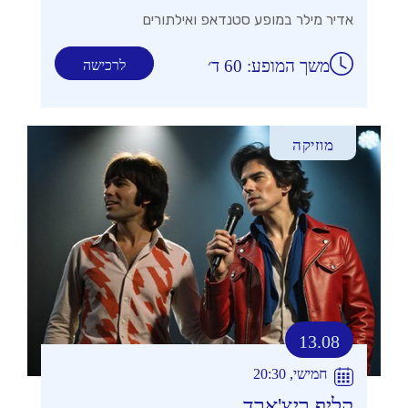
אדיר מילר במופע סטנדאפ ואילתורים
משך המופע: 60 ד׳
לרכישה
מוזיקה
13.08
חמישי, 20:30
קליף ריצ'ארד