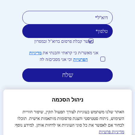
מאשר קבלת פרסום בדוא"ל ובמסרון
טלפון
דוא''ל
אני מאשר/ת כי קראתי והבנתי את
מדיניות
הפרטיות
וכי אני מסכים/ה לה
ניהול הסכמה
האתר שלנו משתמש בעוגיות לצורך תפעול תקין, שיפור חוויית
השימוש, ניתוח סטטיסטי והצגת פרסומות מותאמות אישית. תוכלו
לבירורים והזמנות:
03-9488666
לבחור אם לאפשר את כל סוגי העוגיות או לדחות אותן. למידע נוסף:
מדיניות פרטיות
שאלות נפוצות
צור קשר
הצהרת נגישות
מדיניות פרטיות
תנאי שימוש
תקנון