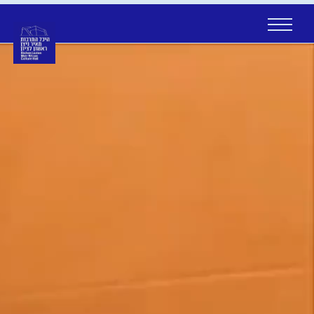
Ski
t
conten