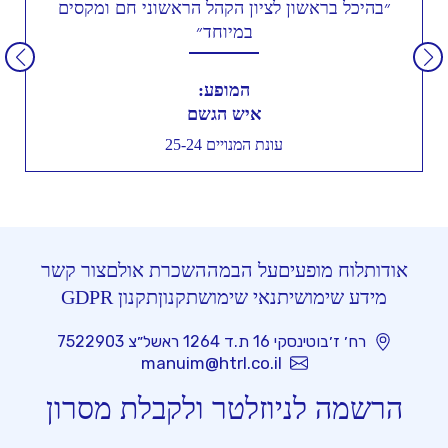
״בהיכל בראשון לציון הקהל הראשוני חם ומקסים
במיוחד״
המופע:
איש הגשם
עונת המנויים 25-24
אודות
לוח מופעים
על הבמה
השכרת אולם
צור קשר
מידע שימושי
תנאי שימוש
תקנון
תקנון GDPR
רח׳ ז׳בוטינסקי 16 ת.ד 1264 ראשל״צ 7522903
manuim@htrl.co.il
הרשמה לניוזלטר ולקבלת מסרון