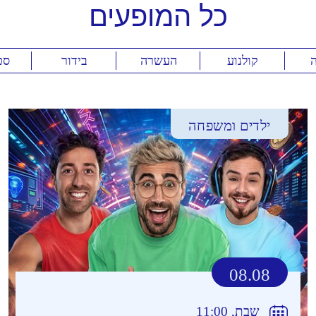
כל
המופעים
ה
קולנוע
העשרה
בידור
סט
ילדים ומשפחה
08.08
שבת, 11:00