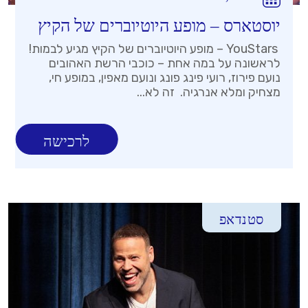
יוסטארס – מופע היוטיוברים של הקיץ
YouStars – מופע היוטיוברים של הקיץ מגיע לבמות!
לראשונה על במה אחת – כוכבי הרשת האהובים
נועם פירוז, רועי פינג פונג ונועם מאפין, במופע חי,
מצחיק ומלא אנרגיה. זה לא...
לרכישה
סטנדאפ