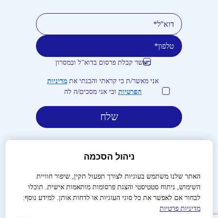
מאשר קבלת פרסום בדוא"ל ובמסרון
טלפון
דוא''ל
אני מאשר/ת כי קראתי והבנתי את
מדיניות
הפרטיות
וכי אני מסכים/ה לה
ניהול הסכמה
האתר שלנו משתמש בעוגיות לצורך תפעול תקין, שיפור חוויית
השימוש, ניתוח סטטיסטי והצגת פרסומות מותאמות אישית. תוכלו
לבירורים והזמנות:
03-9488666
לבחור אם לאפשר את כל סוגי העוגיות או לדחות אותן. למידע נוסף:
מדיניות פרטיות
שאלות נפוצות
צור קשר
הצהרת נגישות
מדיניות פרטיות
תנאי שימוש
תקנון