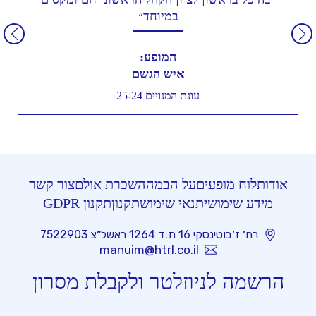
במיוחד״
המופע:
איש הגשם
עונת המנויים 25-24
אודות
לוח מופעים
על הבמה
השכרת אולם
צור קשר
מידע שימושי
תנאי שימוש
תקנון
תקנון GDPR
רח׳ ז׳בוטינסקי 16 ת.ד 1264 ראשל״צ 7522903
manuim@htrl.co.il
הרשמה לניוזלטר ולקבלת מסרון