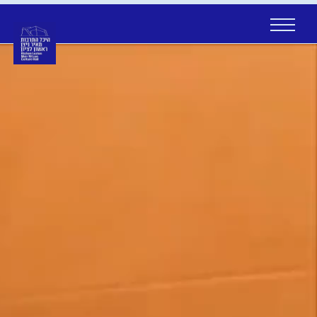
Ski
t
conten