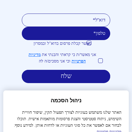
מאשר קבלת פרסום בדוא"ל ובמסרון
טלפון
דוא''ל
אני מאשר/ת כי קראתי והבנתי את
מדיניות
הפרטיות
וכי אני מסכים/ה לה
ניהול הסכמה
האתר שלנו משתמש בעוגיות לצורך תפעול תקין, שיפור חוויית
השימוש, ניתוח סטטיסטי והצגת פרסומות מותאמות אישית. תוכלו
לבירורים והזמנות:
03-9488666
לבחור אם לאפשר את כל סוגי העוגיות או לדחות אותן. למידע נוסף:
מדיניות פרטיות