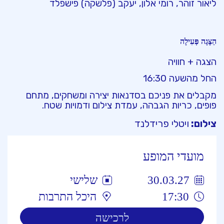
ליאור זוהר, רומי אלון, יעקב (פלשקה) פישפלד
הַצָּגָה פְּעִילָה
הצגה + חוויה
החל מהשעה 16:30
מקבלים את פניכם בסדנאות יצירה ומשחקים, מתחם
פופים, כריות הגבהה, עמדת צילום ודמויות שטח.
צילום:
ויטלי פרידלנד
מועדי המופע
30.03.27
שלישי
17:30
היכל התרבות
לרכישה