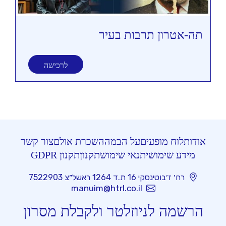
תה-אטרון תרבות בעיר
תי
לרכישה
אודות
לוח מופעים
על הבמה
השכרת אולם
צור קשר
מידע שימושי
תנאי שימוש
תקנון
תקנון GDPR
רח׳ ז׳בוטינסקי 16 ת.ד 1264 ראשל״צ 7522903
manuim@htrl.co.il
הרשמה לניוזלטר ולקבלת מסרון