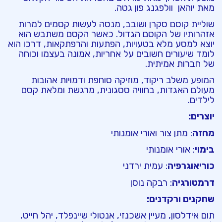
מאת יוהאן וולפגנג פון גטה.
שוליית קוסם סקרן ושובב, מנסה לעשות קסמים למרות
אזהרותיו של הקוסם הגדול. כאשר הקסם משתבש הוא
יוצא למסע מלא בטעויות, הפתעות והרפתקאות, דרכו הוא
לומד שיעורים חשובים על אחריות, אמונה בעצמו וכוחה
של חברות אמיתית.
המופע משלב ריקוד, מוזיקה סוחפת ודמויות אהובות
מעולם האגדות, בחוויה ססגונית, מרגשת ומלאת קסם
לילדים.
יוצרים:
מחזה
: מתן צור ואורי אומנותי
בימוי
: אורי אומנותי
כוריאוגרפיה
: עמית ירדני
דרמטורגיה
: רבקה נוסן
שחקנים ורקדנים:
תום אידלסון, מעיין אשכנזי, אנטולי שיינפלד, יהל חייט,