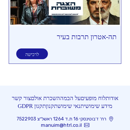
תה-אטרון תרבות בעיר
תי
לרכישה
אודות
לוח מופעים
על הבמה
השכרת אולם
צור קשר
מידע שימושי
תנאי שימוש
תקנון
תקנון GDPR
רח׳ ז׳בוטינסקי 16 ת.ד 1264 ראשל״צ 7522903
manuim@htrl.co.il