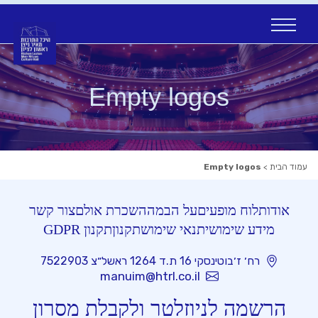
Ski
t
conten
Empty logos
עמוד הבית
>
Empty logos
אודות
לוח מופעים
על הבמה
השכרת אולם
צור קשר
מידע שימושי
תנאי שימוש
תקנון
תקנון GDPR
רח׳ ז׳בוטינסקי 16 ת.ד 1264 ראשל״צ 7522903
manuim@htrl.co.il
הרשמה לניוזלטר ולקבלת מסרון