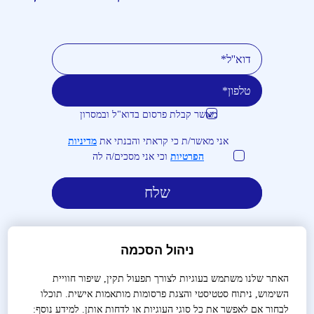
מאשר קבלת פרסום בדוא"ל ובמסרון
טלפון
דוא''ל
אני מאשר/ת כי קראתי והבנתי את
מדיניות
הפרטיות
וכי אני מסכים/ה לה
ניהול הסכמה
האתר שלנו משתמש בעוגיות לצורך תפעול תקין, שיפור חוויית
השימוש, ניתוח סטטיסטי והצגת פרסומות מותאמות אישית. תוכלו
לבירורים והזמנות:
03-9488666
לבחור אם לאפשר את כל סוגי העוגיות או לדחות אותן. למידע נוסף: