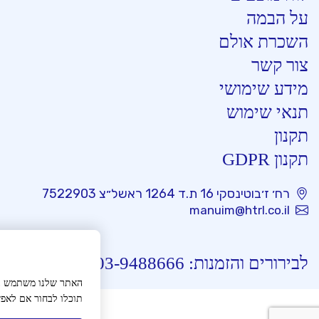
על הבמה
השכרת אולם
צור קשר
מידע שימושי
תנאי שימוש
תקנון
תקנון GDPR
רח׳ ז׳בוטינסקי 16 ת.ד 1264 ראשל״צ 7522903
manuim@htrl.co.il
שאלות נפוצות
לבירורים והזמנות:
03-9488666
האתר שלנו משתמש בעו
תוכלו לבחור אם לאפש