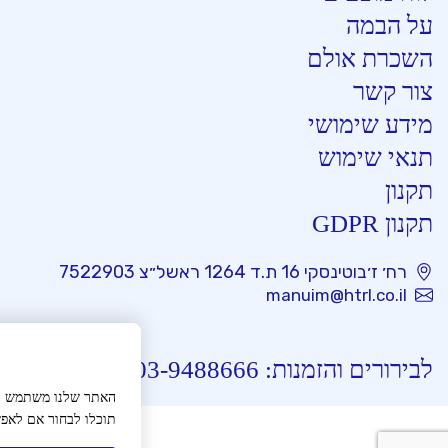
על הבמה
השכרת אולם
צור קשר
מידע שימושי
תנאי שימוש
תקנון
תקנון GDPR
רח׳ ז׳בוטינסקי 16 ת.ד 1264 ראשל״צ 7522903
manuim@htrl.co.il
שאלות נפוצות
לבירורים והזמנות:
03-9488666
האתר שלנו משתמש בעו
תוכלו לבחור אם לאפש