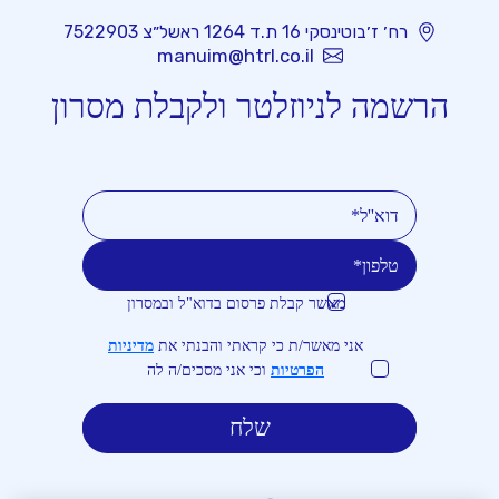
רח׳ ז׳בוטינסקי 16 ת.ד 1264 ראשל״צ 7522903
manuim@htrl.co.il
הרשמה לניוזלטר ולקבלת מסרון
מאשר קבלת פרסום בדוא"ל ובמסרון
טלפון
דוא''ל
אני מאשר/ת כי קראתי והבנתי את
מדיניות
הפרטיות
וכי אני מסכים/ה לה